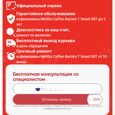
Официальный сервис
Гарантийное обслуживание
кофемашины Melitta Caffeo Barista T Smart SST до 3
лет
Диагностика за наш счет,
ремонт по желанию
Бесплатный выезд курьера
в день обращения
Срочный ремонт
кофемашины Melitta Caffeo Barista T Smart SST от 35
минут
Бесплатная консультация со
специалистом
Оставить заявку
Нажимая на кнопку "Оставить заявку" Вы соглашаетесь c
политикой
конфиденциальности