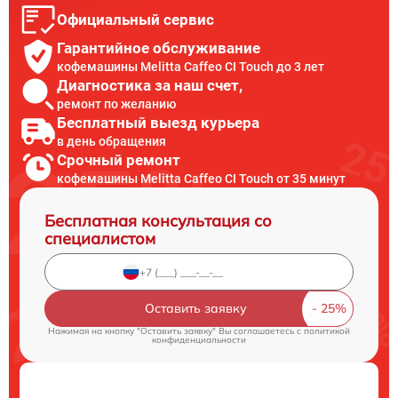
Официальный сервис
Гарантийное обслуживание
кофемашины Melitta Caffeo CI Touch до 3 лет
Диагностика за наш счет,
ремонт по желанию
Бесплатный выезд курьера
в день обращения
Срочный ремонт
кофемашины Melitta Caffeo CI Touch от 35 минут
Бесплатная консультация со
специалистом
Оставить заявку
Нажимая на кнопку "Оставить заявку" Вы соглашаетесь c
политикой
конфиденциальности