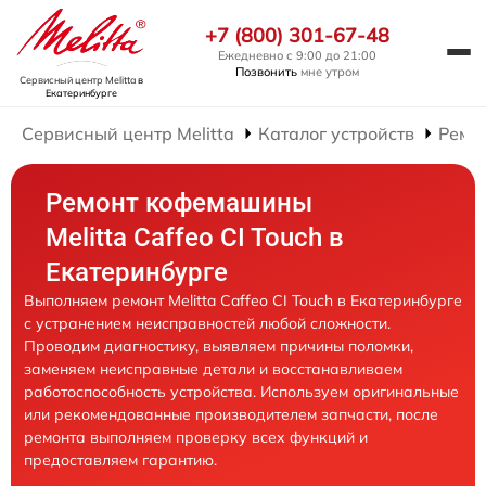
+7 (800) 301-67-48
Ежедневно с 9:00 до 21:00
Позвонить
мне утром
Сервисный центр Melitta
в
Екатеринбурге
Сервисный центр Melitta
Каталог устройств
Ремо
Ремонт кофемашины
Melitta Caffeo CI Touch в
Екатеринбурге
Выполняем ремонт Melitta Caffeo CI Touch в Екатеринбурге
с устранением неисправностей любой сложности.
Проводим диагностику, выявляем причины поломки,
заменяем неисправные детали и восстанавливаем
работоспособность устройства. Используем оригинальные
или рекомендованные производителем запчасти, после
ремонта выполняем проверку всех функций и
предоставляем гарантию.