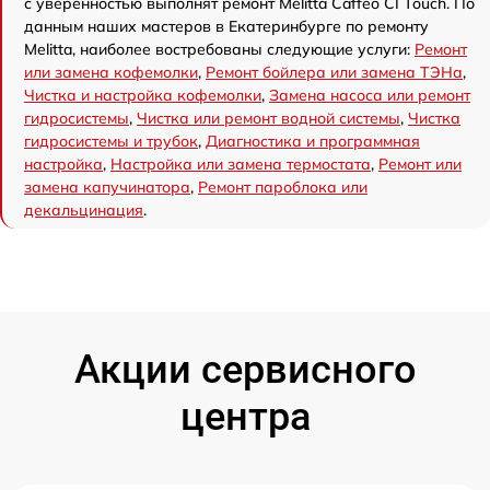
с уверенностью выполнят ремонт Melitta Caffeo CI Touch. По
данным наших мастеров в Екатеринбурге по ремонту
Melitta, наиболее востребованы следующие услуги:
Ремонт
или замена кофемолки
,
Ремонт бойлера или замена ТЭНа
,
Чистка и настройка кофемолки
,
Замена насоса или ремонт
гидросистемы
,
Чистка или ремонт водной системы
,
Чистка
гидросистемы и трубок
,
Диагностика и программная
настройка
,
Настройка или замена термостата
,
Ремонт или
замена капучинатора
,
Ремонт пароблока или
декальцинация
.
Акции сервисного
центра