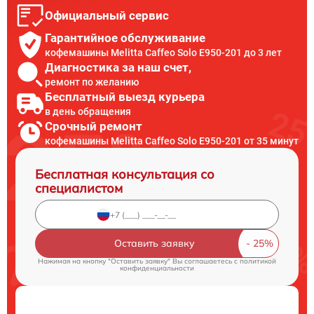
Официальный сервис
Гарантийное обслуживание
кофемашины Melitta Caffeo Solo E950-201 до 3 лет
Диагностика за наш счет,
ремонт по желанию
Бесплатный выезд курьера
в день обращения
Срочный ремонт
кофемашины Melitta Caffeo Solo E950-201 от 35 минут
Бесплатная консультация со
специалистом
Оставить заявку
Нажимая на кнопку "Оставить заявку" Вы соглашаетесь c
политикой
конфиденциальности