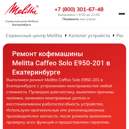
+7 (800) 301-67-48
Ежедневно с 9:00 до 21:00
Позвонить
мне утром
Сервисный центр Melitta
в
Екатеринбурге
Сервисный центр Melitta
Каталог устройств
Ремо
Ремонт кофемашины
Melitta Caffeo Solo E950-201 в
Екатеринбурге
Выполняем ремонт Melitta Caffeo Solo E950-201 в
Екатеринбурге с устранением неисправностей любой
сложности. Проводим диагностику, выявляем причины
поломки, заменяем неисправные детали и
восстанавливаем работоспособность устройства.
Используем оригинальные или рекомендованные
производителем запчасти, после ремонта выполняем
проверку всех функций и предоставляем гарантию.